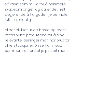
så raskt som mulig for å minimere
skadeomfanget, og da er det helt
avgjørende å ha gode hjelpemidler
lett tilgjengelig.
Vi har plukket ut de beste og mest
etterspurte produktene for å tilby
relevante løsninger man har bruk for i
ulike situasjoner. Disse har vi satt
sammen i et førstehjelps sortiment
med smarte og effektive løsninger
som gjør førstehjelp lett tilgjengelig for
alle.
Avtal møte
Tilbake