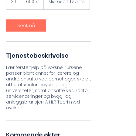
3 t
3
699 kr
Microsoft Teams
kroner
t
Book nå
Tjenestebeskrivelse
Lær førstehjelp på voksne. Kursene
passer blant annet for lærere og
andre ansatte ved barnehager, skoler,
aktivitetsskoler, høyskoler og
universiteter, samt ansatte ved kontor,
servicenæringer og bygg- og
anleggsbransjen. A HLR Teori med
øvelser
Kommende økter