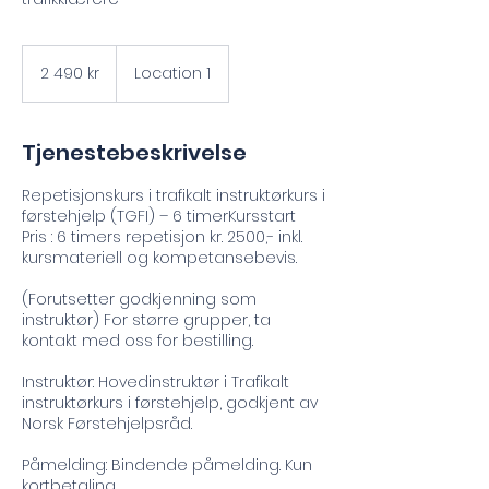
2 490
norske
2 490 kr
Location 1
kroner
Tjenestebeskrivelse
Repetisjonskurs i trafikalt instruktørkurs i
førstehjelp (TGFI) – 6 timerKursstart
Pris : 6 timers repetisjon kr. 2500,- inkl.
kursmateriell og kompetansebevis.
(Forutsetter godkjenning som
instruktør) For større grupper, ta
kontakt med oss for bestilling.
Instruktør: Hovedinstruktør i Trafikalt
instruktørkurs i førstehjelp, godkjent av
Norsk Førstehjelpsråd.
Påmelding: Bindende påmelding. Kun
kortbetaling.